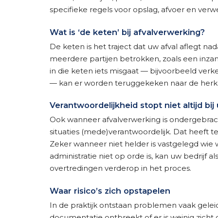
specifieke regels voor opslag, afvoer en verw
Wat is ‘de keten’ bij afvalverwerking?
De keten is het traject dat uw afval aflegt nad
meerdere partijen betrokken, zoals een inzame
in die keten iets misgaat — bijvoorbeeld verkee
— kan er worden teruggekeken naar de herk
Verantwoordelijkheid stopt niet altijd bi
Ook wanneer afvalverwerking is ondergebracht b
situaties (mede)verantwoordelijk. Dat heeft 
Zeker wanneer niet helder is vastgelegd wie 
administratie niet op orde is, kan uw bedrijf
overtredingen verderop in het proces.
Waar risico’s zich opstapelen
In de praktijk ontstaan problemen vaak gelei
documentatie ontbreekt of er is weinig zicht 