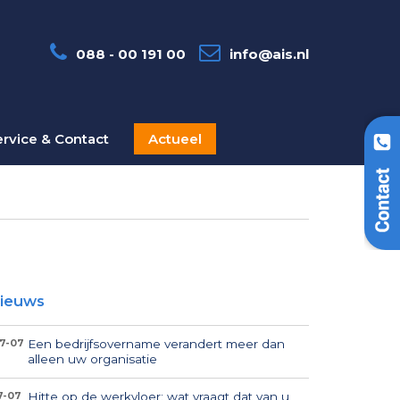
088 - 00 191 00
info@ais.nl
ervice & Contact
Actueel
ieuws
Een bedrijfsovername verandert meer dan
7-07
alleen uw organisatie
Hitte op de werkvloer: wat vraagt dat van u
7-07