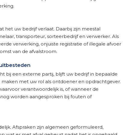
erking.
at het uw bedrijf verlaat. Daarbij zijn meestal
laar, transporteur, sorteerbedrijf en verwerker. Als
rde verwerking, onjuiste registratie of illegale afvoer
omst van de afvalstroom.
j uitbesteden
ij een externe partij, blijft uw bedrijf in bepaalde
te maken met uw rol als ontdoener en opdrachtgever.
waarvoor verantwoordelijk is, of wanneer de
 alsnog worden aangesproken bij fouten of
delijk. Afspraken zijn algemeen geformuleerd,
op wat er met afval gebeurt nadat het is opgehaald.