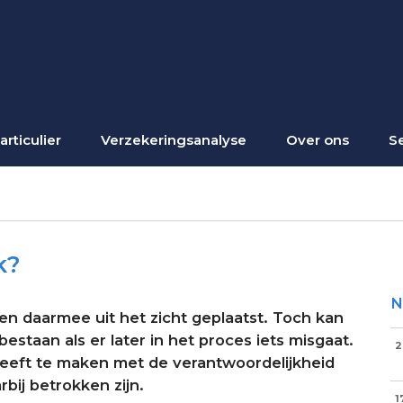
articulier
Verzekeringsanalyse
Over ons
S
k?
N
en daarmee uit het zicht geplaatst. Toch kan
bestaan als er later in het proces iets misgaat.
2
heeft te maken met de verantwoordelijkheid
bij betrokken zijn.
1