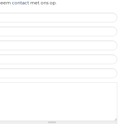
f neem
contact
met ons op.