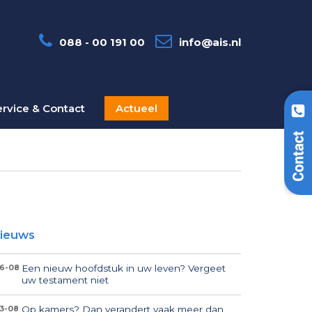
088 - 00 191 00
info@ais.nl
ervice & Contact
Actueel
ieuws
Een nieuw hoofdstuk in uw leven? Vergeet
6-08
uw testament niet
Op kamers? Dan verandert vaak meer dan
3-08