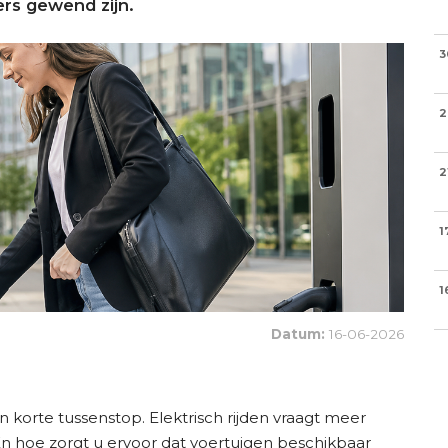
s gewend zijn.
3
2
2
1
1
Datum:
16-06-2026
 korte tussenstop. Elektrisch rijden vraagt meer
n hoe zorgt u ervoor dat voertuigen beschikbaar