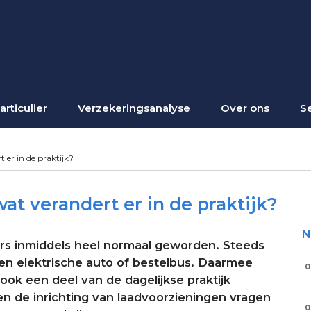
articulier
Verzekeringsanalyse
Over ons
S
t er in de praktijk?
 wat verandert er in de praktijk?
N
ers inmiddels heel normaal geworden. Steeds
een elektrische auto of bestelbus. Daarmee
0
 ook een deel van de dagelijkse praktijk
n de inrichting van laadvoorzieningen vragen
0