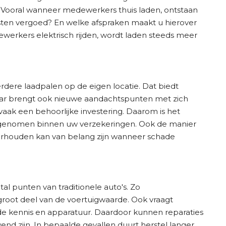
 Vooral wanneer medewerkers thuis laden, ontstaan
ten vergoed? En welke afspraken maakt u hierover
erkers elektrisch rijden, wordt laden steeds meer
rdere laadpalen op de eigen locatie. Dat biedt
r brengt ook nieuwe aandachtspunten met zich
aak een behoorlijke investering. Daarom is het
opgenomen binnen uw verzekeringen. Ook de manier
derhouden kan van belang zijn wanneer schade
al punten van traditionele auto's. Zo
root deel van de voertuigwaarde. Ook vraagt
de kennis en apparatuur. Daardoor kunnen reparaties
 zijn. In bepaalde gevallen duurt herstel langer