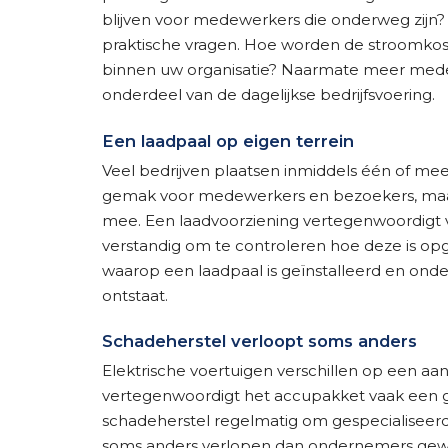
blijven voor medewerkers die onderweg zijn?
praktische vragen. Hoe worden de stroomkos
binnen uw organisatie? Naarmate meer medew
onderdeel van de dagelijkse bedrijfsvoering.
Een laadpaal op eigen terrein
Veel bedrijven plaatsen inmiddels één of mee
gemak voor medewerkers en bezoekers, maa
mee. Een laadvoorziening vertegenwoordigt v
verstandig om te controleren hoe deze is 
waarop een laadpaal is geïnstalleerd en on
ontstaat.
Schadeherstel verloopt soms anders
Elektrische voertuigen verschillen op een aant
vertegenwoordigt het accupakket vaak een g
schadeherstel regelmatig om gespecialiseer
soms anders verlopen dan ondernemers gewend