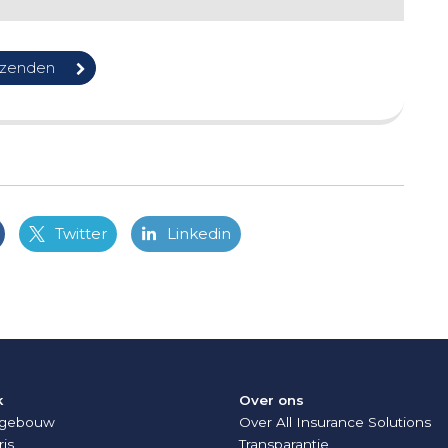
Twitter
Linkedin
k
Over ons
fsgebouw
Over All Insurance Solutions
ris
Transparantie