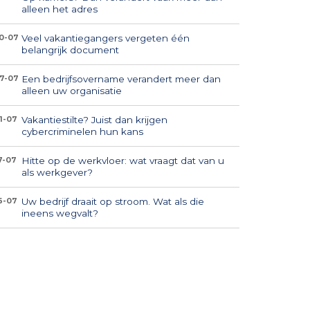
alleen het adres
Veel vakantiegangers vergeten één
0-07
belangrijk document
Een bedrijfsovername verandert meer dan
7-07
alleen uw organisatie
Vakantiestilte? Juist dan krijgen
1-07
cybercriminelen hun kans
Hitte op de werkvloer: wat vraagt dat van u
7-07
als werkgever?
Uw bedrijf draait op stroom. Wat als die
6-07
ineens wegvalt?