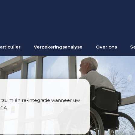
articulier
Verzekeringsanalyse
Over ons
S
erzuim én re-integratie wanneer uw
WGA.