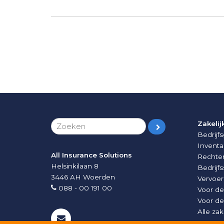
Zakelij
Bedrij
Inventa
All Insurance Solutions
Rechten
Helsinkilaan 8
Bedrijf
3446 AH
Woerden
Vervoer
088 - 00 191 00
Voor d
Voor d
Alle za