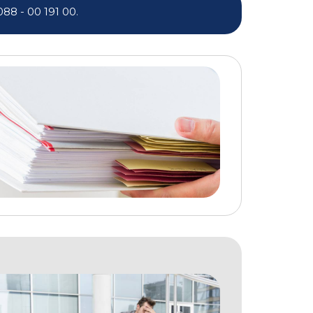
088 - 00 191 00
.