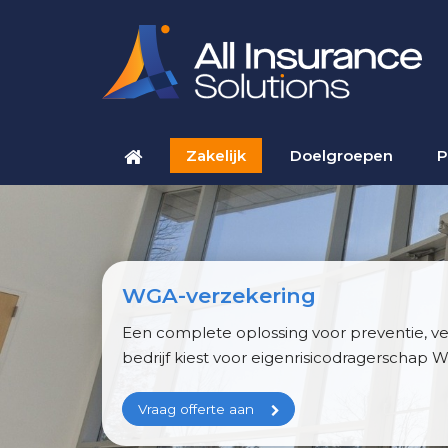
Zakelijk
Doelgroepen
P
WGA-verzekering
Een complete oplossing voor preventie, v
bedrijf kiest voor eigenrisicodragerschap 
Vraag offerte aan