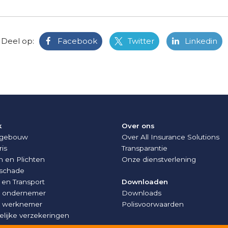
Deel op:
Facebook
Twitter
Linkedin
k
Over ons
fsgebouw
Over All Insurance Solutions
ris
Transparantie
 en Plichten
Onze dienstverlening
sschade
 en Transport
Downloaden
e ondernemer
Downloads
e werknemer
Polisvoorwaarden
kelijke verzekeringen