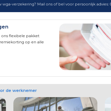
 wga-verzekering? Mail ons of bel voor persoonlijk advies:
ngen
ons flexibele pakket
premiekorting op en alle
Voor de werknemer